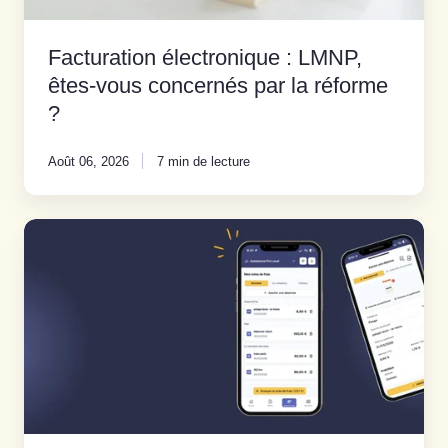
?
Facturation électronique : LMNP,
êtes-vous concernés par la réforme
?
Août 06, 2026
7 min de lecture
Application
mobile
gestion
entreprise
:
Bleez
unifie
tout
en
2026