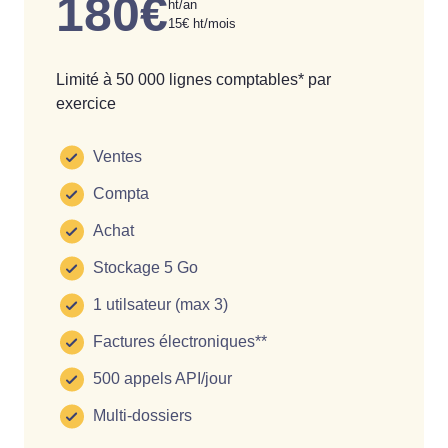
180€
ht/an
15€ ht/mois
Limité à 50 000 lignes comptables* par
exercice
Ventes
Compta
Achat
Stockage 5 Go
1 utilsateur (max 3)
Factures électroniques**
500 appels API/jour
Multi-dossiers