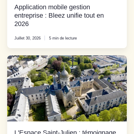
Application mobile gestion
entreprise : Bleez unifie tout en
2026
Juillet 30, 2026
5 min de lecture
L'Espace
Saint-
Julien
:
témoignage
d'une
compta
simple
et
humaine
L'Espace Saint-Julien : témoignage