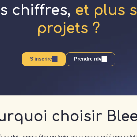
s chiffres,
et plus 
projets ?
S'inscrire
Prendre rdv
urquoi choisir Blee
 ne doit jamais être un frein, nous avons créé une solutio