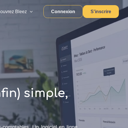
Connexion
S'inscrire
ouvrez Bleez
fin) simple,
-comptables. Un logiciel en ligne,