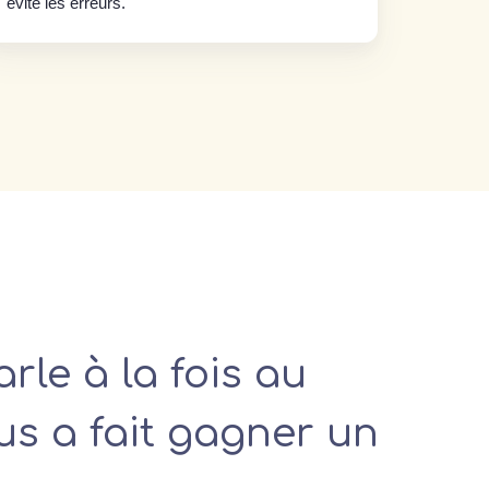
comptabi
évite les erreurs.
rle à la fois au
us a fait gagner un