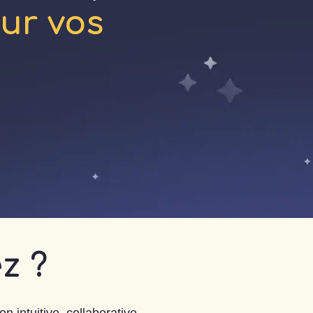
sur vos
z ?
n intuitive, collaborative